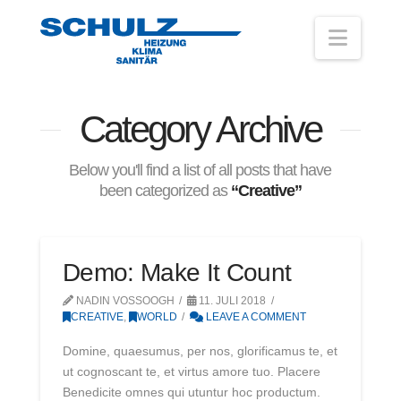
Navig
Category Archive
Below you'll find a list of all posts that have
been categorized as
“Creative”
Demo: Make It Count
NADIN VOSSOOGH
11. JULI 2018
CREATIVE
,
WORLD
LEAVE A COMMENT
Domine, quaesumus, per nos, glorificamus te, et
ut cognoscant te, et virtus amore tuo. Placere
Benedicite omnes qui utuntur hoc productum.