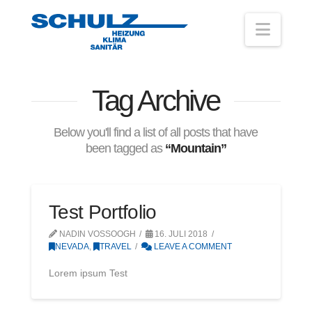
Navig
Tag Archive
Below you'll find a list of all posts that have
been tagged as
“Mountain”
Test Portfolio
NADIN VOSSOOGH
16. JULI 2018
NEVADA
,
TRAVEL
LEAVE A COMMENT
Lorem ipsum Test